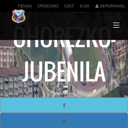
TIENDA
SPONSORS
CAST
EUSK
DEPORPANEL
OHOREZKO-
Menu
JUBENILA