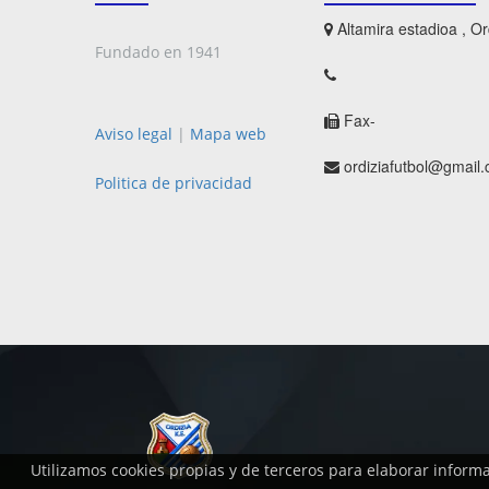
Altamira estadioa , Or
Fundado en 1941
Fax-
Aviso legal
|
Mapa web
ordiziafutbol@gmail
Politica de privacidad
Utilizamos cookies propias y de terceros para elaborar inform