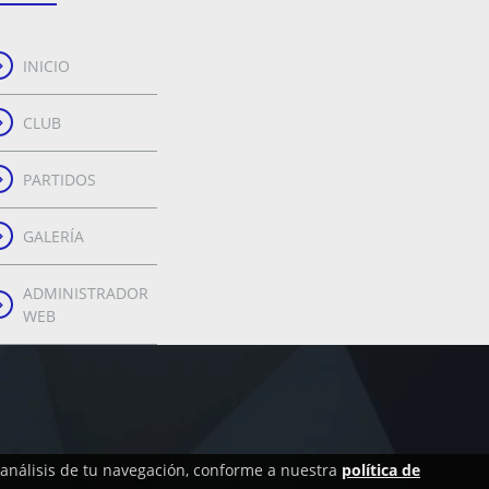
INICIO
CLUB
PARTIDOS
GALERÍA
ADMINISTRADOR
WEB
l análisis de tu navegación, conforme a nuestra
política de