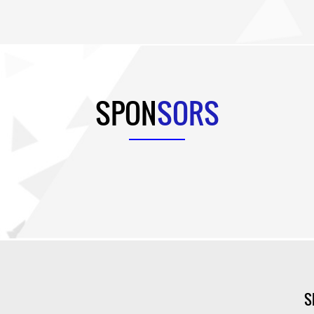
SPON
SORS
S