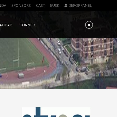
NDA
SPONSORS
CAST
EUSK
DEPORPANEL
Y
ALIDAD
TORNEO