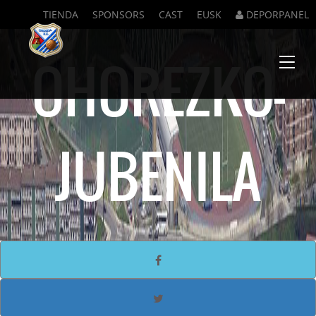
TIENDA
SPONSORS
CAST
EUSK
DEPORPANEL
OHOREZKO-
Menu
JUBENILA