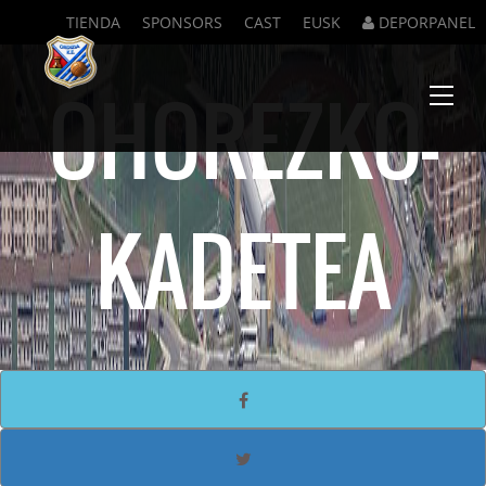
TIENDA
SPONSORS
CAST
EUSK
DEPORPANEL
OHOREZKO-
Menu
KADETEA