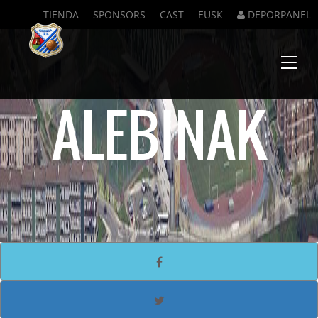
TIENDA
SPONSORS
CAST
EUSK
DEPORPANEL
Menu
ALEBINAK