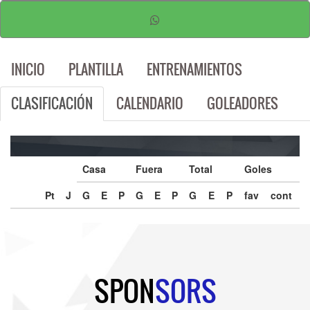
INICIO
PLANTILLA
ENTRENAMIENTOS
CLASIFICACIÓN
CALENDARIO
GOLEADORES
Casa
Fuera
Total
Goles
Pt
J
G
E
P
G
E
P
G
E
P
fav
cont
SPON
SORS