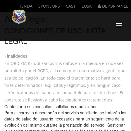
TIENDA
SPONSORS
CAST
EUSK
DEPORPANEL
Aviso legal
CONDICIONES DE USO. NOTA
Menu
LEGAL
Finalidades
En ORDIZIA KE utilizamos sus datos en la medida en que sea
permitido por el RGPD, así como por la normativa vigente que
sea de aplicación. En todo caso el tratamiento se hará para
fines determinados, explícitos y legítimos, y en ningún caso
serán tratados de manera incompatible para dichos fines. En
concreto se llevarán a cabo los siguientes tratamientos:
Contestar a sus consultas, solicitudes o peticiones.
Para el correcto desempeño del servicio solicitado, se tratarán los
datos de salud del usuario necesarios para un seguimiento de la
evolución del mismo durante la prestación del servicio. Gestionar