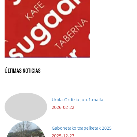
ÚLTIMAS NOTICIAS
Urola-Ordizia jub.1.maila
2026-02-22
Gabonetako txapelketak 2025
2025-12-27