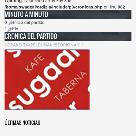
Warning
: Undefined array key 3 in
/home/pwaqxai/ordizia/include/p3/cronicas.php
on line
982
MINUTO A MINUTO
0
Inicio del partido
´
Fin
CRONICA DEL PARTIDO
KOPAKO TXAPELDUNAK!!!!ZORIONAK!!!
ÚLTIMAS NOTICIAS