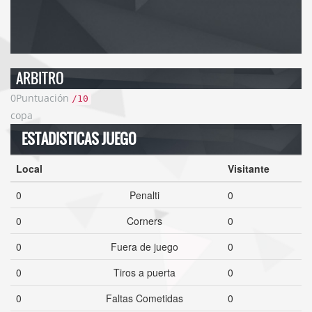
ARBITRO
0
Puntuación
/10
copa
ESTADISTICAS JUEGO
Local
Visitante
0
Penalti
0
0
Corners
0
0
Fuera de juego
0
0
Tiros a puerta
0
0
Faltas Cometidas
0