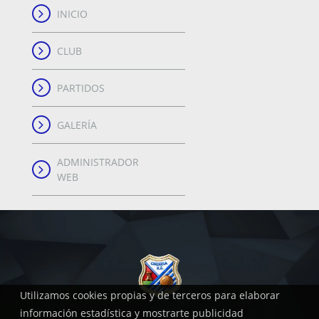
INICIO
CLUB
PARTIDOS
GALERÍA
ADMINISTRADOR
WEB
Utilizamos cookies propias y de terceros para elaborar
información estadística y mostrarte publicidad