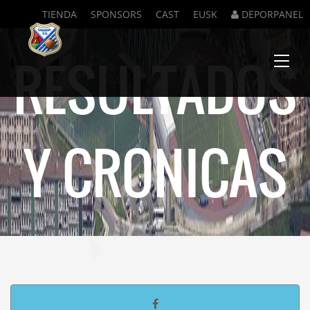
TIENDA
SPONSORS
CAST
EUSK
DEPORPANEL
RESULTADOS
Menu
Y CRONICAS