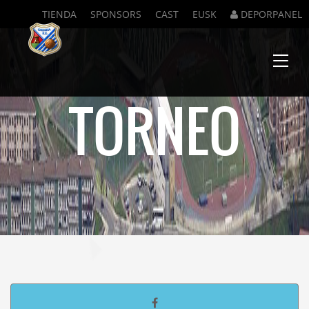
TIENDA
SPONSORS
CAST
EUSK
DEPORPANEL
Menu
TORNEO