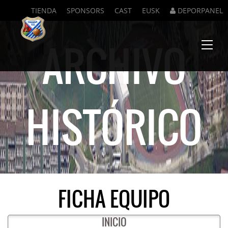
TIENDA
SPONSORS
CAST
EUSK
DEPORPANEL
ARCHIVO
Menu
HISTÓRICO
FICHA EQUIPO
INICIO