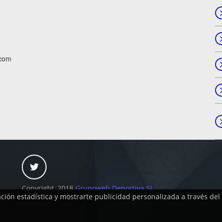
.com
Copyright, 2018
Grupoweb Deportiva SL
ación estadística y mostrarte publicidad personalizada a través de
.