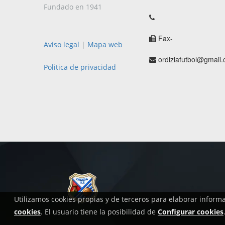
Fundado en 1941
Fax-
Aviso legal
|
Mapa web
ordiziafutbol@gmail
Politica de privacidad
Utilizamos cookies propias y de terceros para elaborar inform
cookies
. El usuario tiene la posibilidad de
Configurar cookies