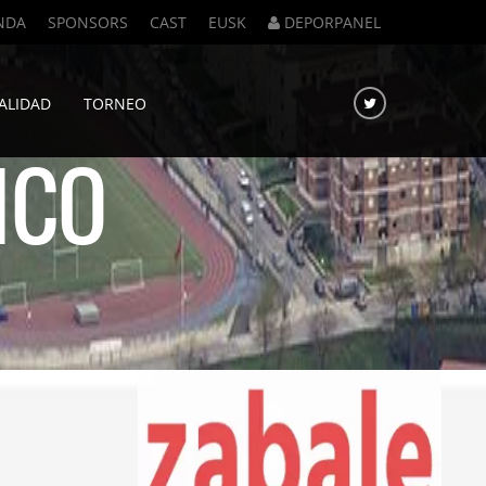
NDA
SPONSORS
CAST
EUSK
DEPORPANEL
ALIDAD
TORNEO
ICO