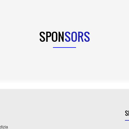
SPON
SORS
S
dizia