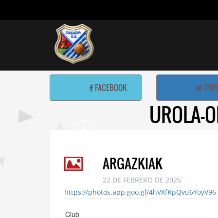
FACEBOOK
TWI
UROLA-OR
ARGAZKIAK
22 DE FEBRERO DE 2026
https://photos.app.goo.gl/4hVXfKpQvu6YoyV96
Club