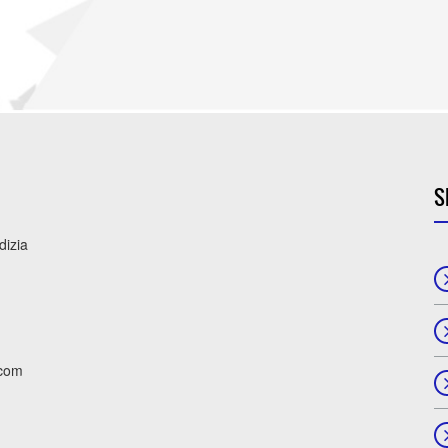
S
dizia
.com