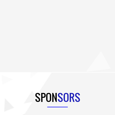
SPON
SORS