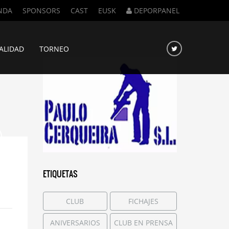
NDA
SPONSORS
CAST
EUSK
DEPORPANEL
ALIDAD
TORNEO
ETIQUETAS
CLUB
FICHAJES
ANIVERSARIOS
CLUB EN PRENSA