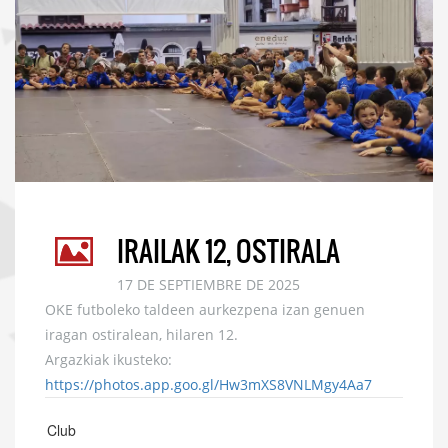
IRAILAK 12, OSTIRALA
17 DE SEPTIEMBRE DE 2025
OKE futboleko taldeen aurkezpena izan genuen
iragan ostiralean, hilaren 12.
Argazkiak ikusteko:
https://photos.app.goo.gl/Hw3mXS8VNLMgy4Aa7
Club