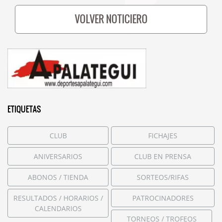
VOLVER NOTICIERO
ETIQUETAS
CLUB
FICHAJES
ANIVERSARIOS
CLUB EN PRENSA
ABONOS / TIENDA
SORTEOS/RIFAS
RESULTADOS / HORARIOS /
PATROCINADORES
CALENDARIOS
TORNEOS / TROFEOS