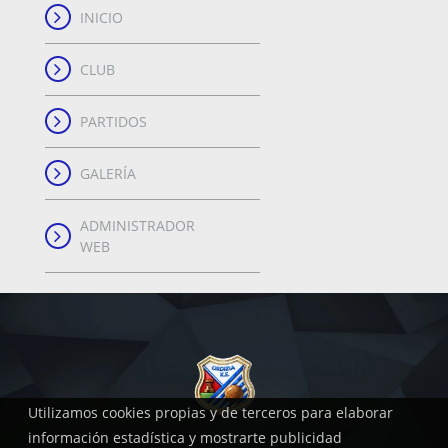
INICIO
CLUB
PARTIDOS
GALERÍA
ADMINISTRADOR
WEB
Utilizamos cookies propias y de terceros para elaborar
información estadística y mostrarte publicidad