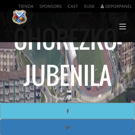
TIENDA
SPONSORS
CAST
EUSK
DEPORPANEL
OHOREZKO-
Menu
JUBENILA